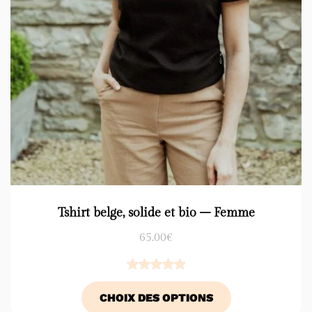
Tshirt belge, solide et bio – Femme
65.00
€
Noté
22
5.00
CHOIX DES OPTIONS
sur 5