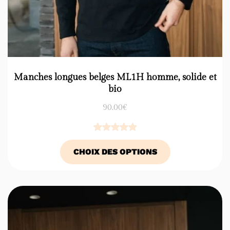
Manches longues belges ML1H homme, solide et
bio
90.00
€
Noté
1
5.00
CHOIX DES OPTIONS
sur 5
basé sur
notation
client