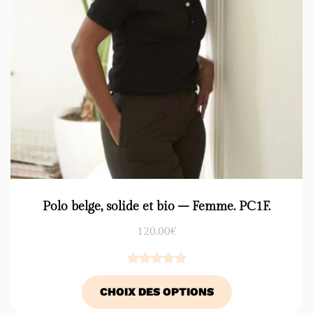
Polo belge, solide et bio – Femme. PC1F.
120.00
€
Noté
2
5.00
CHOIX DES OPTIONS
sur 5
basé sur