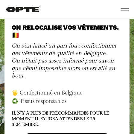
Skip to main content
ON RELOCALISE VOS VÊTEMENTS.
🇧🇪
On s’est lancé un pari fou : confectionner
des vêtements de qualité en Belgique.
On n’était pas assez informé pour savoir
que c’était impossible alors on est allé au
bout.
🖐️ Confectionné en Belgique
♻️ Tissus responsables
IL N’Y A PLUS DE PRÉCOMMANDES POUR LE
MOMENT. IL FAUDRA ATTENDRE LE 29
SEPTEMBRE.