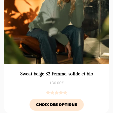
Sweat belge S2 Femme, solide et bio
130.00
€
Noté
12
4.92
CHOIX DES OPTIONS
sur 5
basé sur