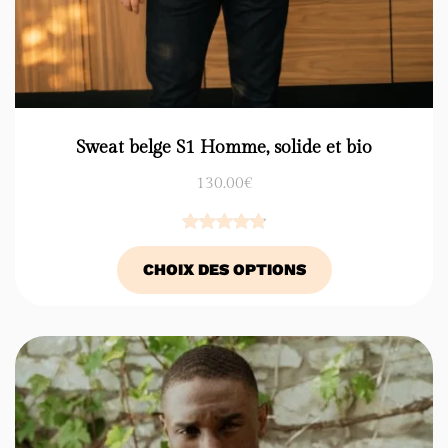
Sweat belge S1 Homme, solide et bio
130.00
€
Noté
16
4.88
CHOIX DES OPTIONS
sur 5
basé sur
notations
client