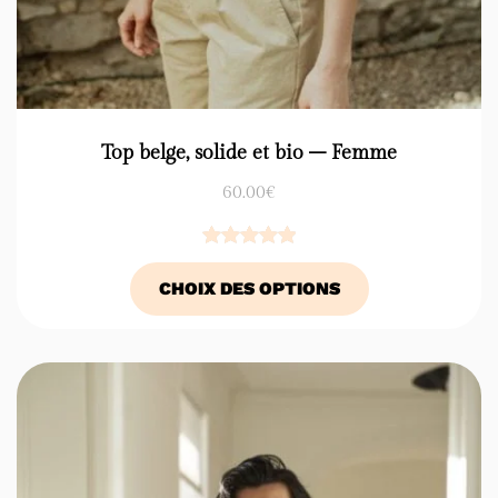
Top belge, solide et bio – Femme
60.00
€
Noté
7
5.00
CHOIX DES OPTIONS
sur 5
basé sur
notations
client