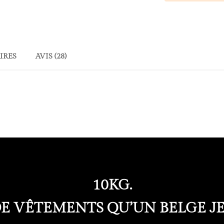
Tshirt
belge,
solide
et
bio
IRES
AVIS (28)
-
Homme
10KG.
 DE VÊTEMENTS QU’UN BELGE J