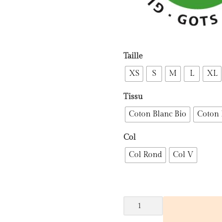
Taille
XS
S
M
L
XL
Tissu
Coton Blanc Bio
Coton 
Col
Col Rond
Col V
quantité
de