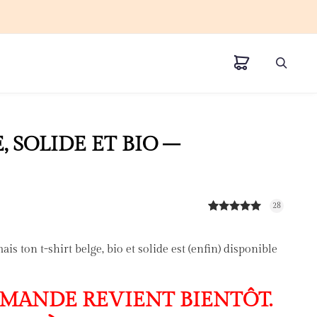
, SOLIDE ET BIO –
28
Noté
28
4.96
sur 5
basé sur
ais ton t-shirt belge, bio et solide est (enfin) disponible
notations
client
MANDE REVIENT BIENTÔT.