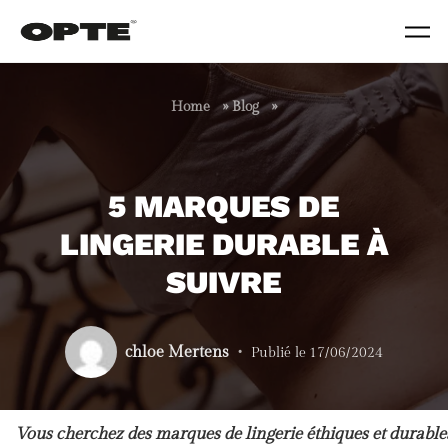
Skip to main content
Home
»
Blog
»
5 MARQUES DE
LINGERIE DURABLE À
SUIVRE
chloe Mertens
Publié le
17/06/2024
Vous cherchez des marques de lingerie éthiques et durable