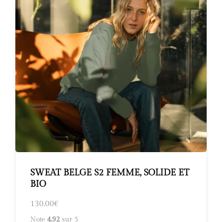
SWEAT BELGE S2 FEMME, SOLIDE ET
BIO
130.00
€
Note
4.92
sur 5